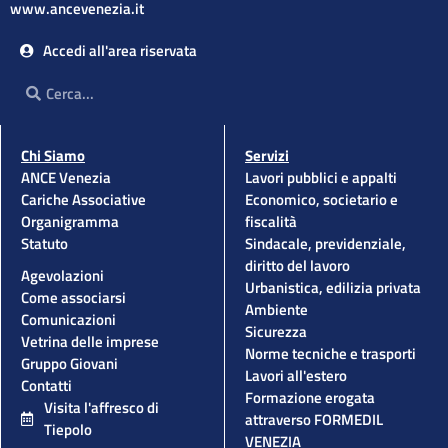
www.ancevenezia.it
Accedi all'area riservata
Cerca
Cerca
Chi Siamo
Servizi
ANCE Venezia
Lavori pubblici e appalti
Cariche Associative
Economico, societario e
Organigramma
fiscalità
Statuto
Sindacale, previdenziale,
diritto del lavoro
Agevolazioni
Urbanistica, edilizia privata
Come associarsi
Ambiente
Comunicazioni
Sicurezza
Vetrina delle imprese
Norme tecniche e trasporti
Gruppo Giovani
Lavori all'estero
Contatti
Formazione erogata
Visita l'affresco di
attraverso FORMEDIL
Tiepolo
VENEZIA