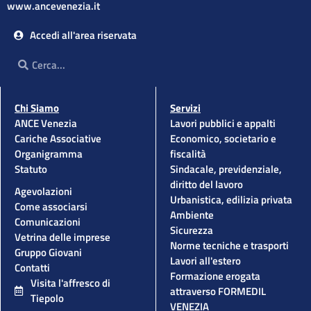
www.ancevenezia.it
Accedi all'area riservata
Cerca
Cerca
Chi Siamo
Servizi
ANCE Venezia
Lavori pubblici e appalti
Cariche Associative
Economico, societario e
Organigramma
fiscalità
Statuto
Sindacale, previdenziale,
diritto del lavoro
Agevolazioni
Urbanistica, edilizia privata
Come associarsi
Ambiente
Comunicazioni
Sicurezza
Vetrina delle imprese
Norme tecniche e trasporti
Gruppo Giovani
Lavori all'estero
Contatti
Formazione erogata
Visita l'affresco di
attraverso FORMEDIL
Tiepolo
VENEZIA