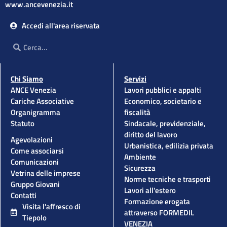
www.ancevenezia.it
Accedi all'area riservata
Cerca
Cerca
Chi Siamo
Servizi
ANCE Venezia
Lavori pubblici e appalti
Cariche Associative
Economico, societario e
Organigramma
fiscalità
Statuto
Sindacale, previdenziale,
diritto del lavoro
Agevolazioni
Urbanistica, edilizia privata
Come associarsi
Ambiente
Comunicazioni
Sicurezza
Vetrina delle imprese
Norme tecniche e trasporti
Gruppo Giovani
Lavori all'estero
Contatti
Formazione erogata
Visita l'affresco di
attraverso FORMEDIL
Tiepolo
VENEZIA