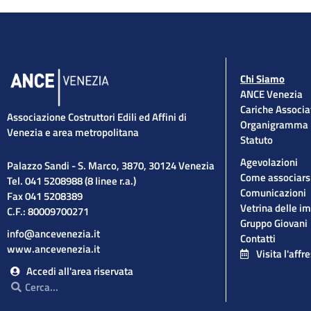
Chi Siamo
ANCE Venezia
Cariche Associa
Associazione Costruttori Edili ed Affini di
Organigramma
Venezia e area metropolitana
Statuto
Agevolazioni
Palazzo Sandi - S. Marco, 3870, 30124 Venezia
Come associars
Tel. 041 5208988 (8 linee r.a.)
Comunicazioni
Fax 041 5208389
Vetrina delle i
C.F.: 80009700271
Gruppo Giovani
info@ancevenezia.it
Contatti
www.ancevenezia.it
Visita l'affr
Accedi all'area riservata
Cerca
Cerca