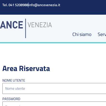
Vai
Tel. 041 5208988
info@ancevenezia.it
al
contenuto
Chi siamo
Serv
Area Riservata
NOME UTENTE
PASSWORD