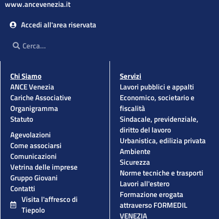
www.ancevenezia.it
Accedi all'area riservata
Cerca
Cerca
Chi Siamo
Servizi
ANCE Venezia
Lavori pubblici e appalti
Cariche Associative
Economico, societario e
Organigramma
fiscalità
Statuto
Sindacale, previdenziale,
diritto del lavoro
Agevolazioni
Urbanistica, edilizia privata
Come associarsi
Ambiente
Comunicazioni
Sicurezza
Vetrina delle imprese
Norme tecniche e trasporti
Gruppo Giovani
Lavori all'estero
Contatti
Formazione erogata
Visita l'affresco di
attraverso FORMEDIL
Tiepolo
VENEZIA