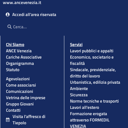
www.ancevenezia.it
Accedi all'area riservata
Cerca
Cerca
Chi Siamo
Servizi
ANCE Venezia
Lavori pubblici e appalti
Cariche Associative
Economico, societario e
Organigramma
fiscalità
Statuto
Sindacale, previdenziale,
diritto del lavoro
Agevolazioni
Urbanistica, edilizia privata
Come associarsi
Ambiente
Comunicazioni
Sicurezza
Vetrina delle imprese
Norme tecniche e trasporti
Gruppo Giovani
Lavori all'estero
Contatti
Formazione erogata
Visita l'affresco di
attraverso FORMEDIL
Tiepolo
VENEZIA