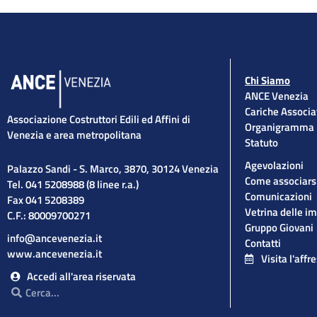
Chi Siamo
ANCE Venezia
Cariche Associa
Associazione Costruttori Edili ed Affini di
Organigramma
Venezia e area metropolitana
Statuto
Agevolazioni
Palazzo Sandi - S. Marco, 3870, 30124 Venezia
Come associars
Tel. 041 5208988 (8 linee r.a.)
Comunicazioni
Fax 041 5208389
Vetrina delle i
C.F.: 80009700271
Gruppo Giovani
info@ancevenezia.it
Contatti
www.ancevenezia.it
Visita l'affr
Accedi all'area riservata
Cerca
Cerca