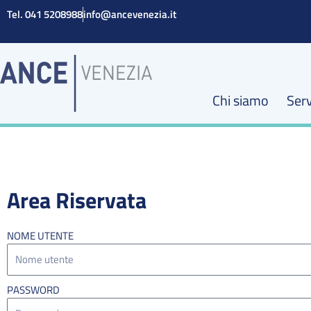
Vai
Tel. 041 5208988
info@ancevenezia.it
al
contenuto
Chi siamo
Serv
Area Riservata
NOME UTENTE
PASSWORD