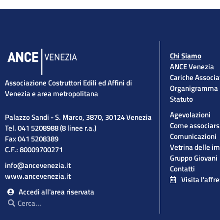
Chi Siamo
ANCE Venezia
Cariche Associa
Associazione Costruttori Edili ed Affini di
Organigramma
Venezia e area metropolitana
Statuto
Agevolazioni
Palazzo Sandi - S. Marco, 3870, 30124 Venezia
Come associars
Tel. 041 5208988 (8 linee r.a.)
Comunicazioni
Fax 041 5208389
Vetrina delle i
C.F.: 80009700271
Gruppo Giovani
info@ancevenezia.it
Contatti
www.ancevenezia.it
Visita l'affr
Accedi all'area riservata
Cerca
Cerca