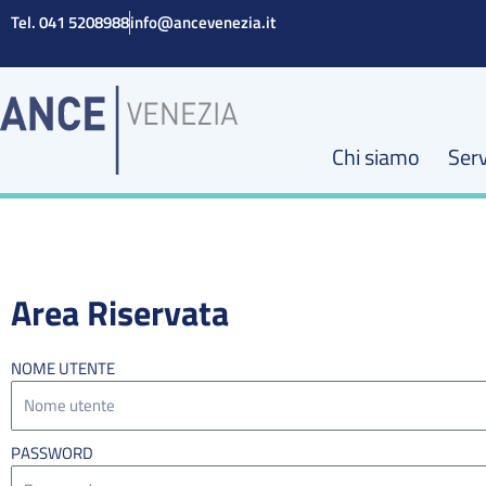
Vai
Tel. 041 5208988
info@ancevenezia.it
al
contenuto
Chi siamo
Serv
Area Riservata
NOME UTENTE
PASSWORD