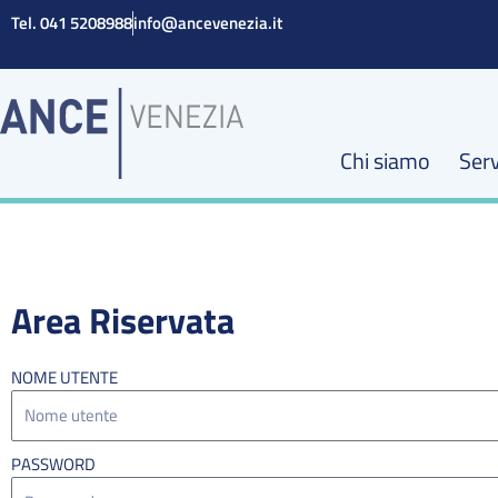
Vai
Tel. 041 5208988
info@ancevenezia.it
al
contenuto
Chi siamo
Serv
Area Riservata
NOME UTENTE
PASSWORD