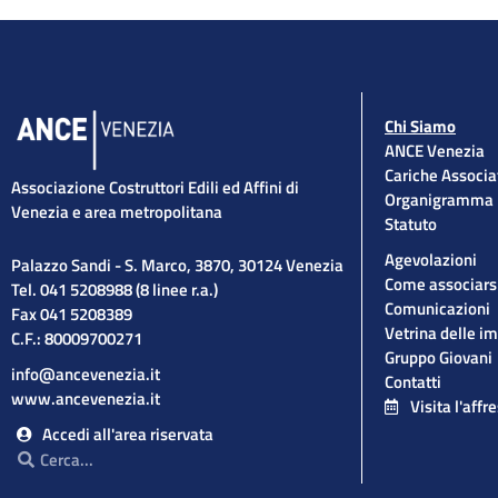
Chi Siamo
ANCE Venezia
Cariche Associa
Associazione Costruttori Edili ed Affini di
Organigramma
Venezia e area metropolitana
Statuto
Agevolazioni
Palazzo Sandi - S. Marco, 3870, 30124 Venezia
Come associars
Tel. 041 5208988 (8 linee r.a.)
Comunicazioni
Fax 041 5208389
Vetrina delle i
C.F.: 80009700271
Gruppo Giovani
info@ancevenezia.it
Contatti
www.ancevenezia.it
Visita l'affr
Accedi all'area riservata
Cerca
Cerca