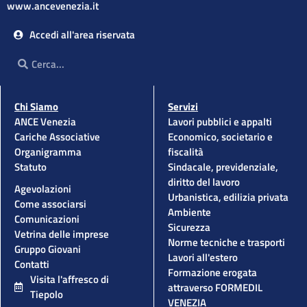
www.ancevenezia.it
Accedi all'area riservata
Cerca
Cerca
Chi Siamo
Servizi
ANCE Venezia
Lavori pubblici e appalti
Cariche Associative
Economico, societario e
Organigramma
fiscalità
Statuto
Sindacale, previdenziale,
diritto del lavoro
Agevolazioni
Urbanistica, edilizia privata
Come associarsi
Ambiente
Comunicazioni
Sicurezza
Vetrina delle imprese
Norme tecniche e trasporti
Gruppo Giovani
Lavori all'estero
Contatti
Formazione erogata
Visita l'affresco di
attraverso FORMEDIL
Tiepolo
VENEZIA