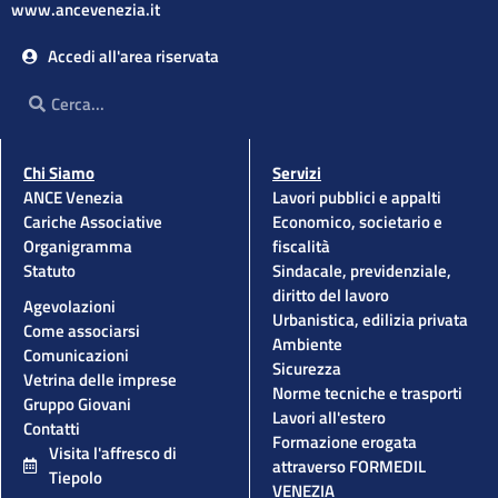
www.ancevenezia.it
Accedi all'area riservata
Cerca
Cerca
Chi Siamo
Servizi
ANCE Venezia
Lavori pubblici e appalti
Cariche Associative
Economico, societario e
Organigramma
fiscalità
Statuto
Sindacale, previdenziale,
diritto del lavoro
Agevolazioni
Urbanistica, edilizia privata
Come associarsi
Ambiente
Comunicazioni
Sicurezza
Vetrina delle imprese
Norme tecniche e trasporti
Gruppo Giovani
Lavori all'estero
Contatti
Formazione erogata
Visita l'affresco di
attraverso FORMEDIL
Tiepolo
VENEZIA