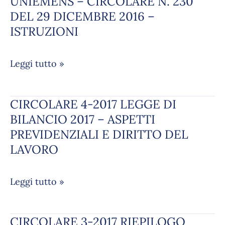
UNIEMENS – CIRCOLARE N. 230
–
DEL 29 DICEMBRE 2016 –
CONGEDO
ISTRUZIONI
PARENTALE
MODALITA’
TRANSITORIA
Leggi tutto »
COMPILAZIONE
UNIEMENS
CIRCOLARE 4-2017 LEGGE DI
CIRCOLARE
–
4-
BILANCIO 2017 – ASPETTI
CIRCOLARE
2017
N.
PREVIDENZIALI E DIRITTO DEL
LEGGE
230
LAVORO
DI
DEL
BILANCIO
29
Leggi tutto »
2017
DICEMBRE
–
2016
ASPETTI
–
CIRCOLARE 3-2017 RIEPILOGO
CIRCOLARE
PREVIDENZIALI