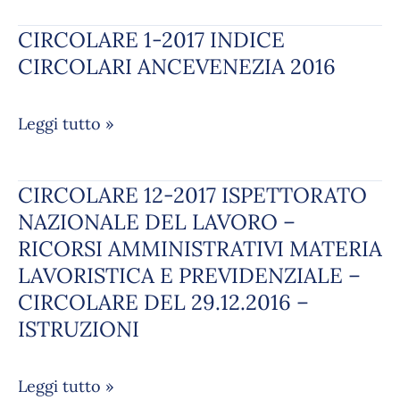
NUOVE
CIRCOLARE 1-2017 INDICE
CIRCOLARE
FUNZIONALITA’
1-
CIRCOLARI ANCEVENEZIA 2016
–
2017
RINVIO
INDICE
DECORRENZA-
Leggi tutto »
CIRCOLARI
MESSAGGIO
ANCEVENEZIA
N.5274
2016
DEL
CIRCOLARE 12-2017 ISPETTORATO
CIRCOLARE
30.12.2016
12-
NAZIONALE DEL LAVORO –
–
2017
RICORSI AMMINISTRATIVI MATERIA
ISTRUZIONI
ISPETTORATO
LAVORISTICA E PREVIDENZIALE –
NAZIONALE
CIRCOLARE DEL 29.12.2016 –
DEL
ISTRUZIONI
LAVORO
–
RICORSI
Leggi tutto »