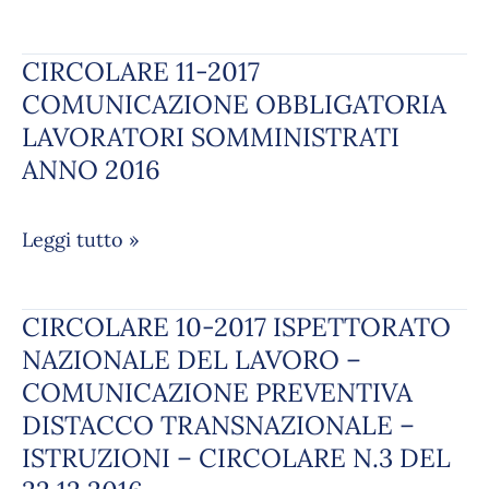
AMMINISTRATIVI
MATERIA
CIRCOLARE 11-2017
CIRCOLARE
LAVORISTICA
11-
COMUNICAZIONE OBBLIGATORIA
E
2017
PREVIDENZIALE
LAVORATORI SOMMINISTRATI
COMUNICAZIONE
–
ANNO 2016
OBBLIGATORIA
CIRCOLARE
LAVORATORI
DEL
Leggi tutto »
SOMMINISTRATI
29.12.2016
ANNO
–
2016
ISTRUZIONI
CIRCOLARE 10-2017 ISPETTORATO
CIRCOLARE
10-
NAZIONALE DEL LAVORO –
2017
COMUNICAZIONE PREVENTIVA
ISPETTORATO
DISTACCO TRANSNAZIONALE –
NAZIONALE
ISTRUZIONI – CIRCOLARE N.3 DEL
DEL