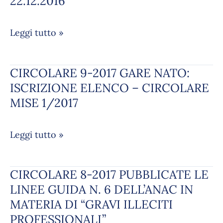
22.12.2016
LAVORO
–
COMUNICAZIONE
Leggi tutto »
PREVENTIVA
DISTACCO
CIRCOLARE 9-2017 GARE NATO:
CIRCOLARE
TRANSNAZIONALE
9-
ISCRIZIONE ELENCO – CIRCOLARE
–
2017
ISTRUZIONI
MISE 1/2017
GARE
–
NATO:
CIRCOLARE
Leggi tutto »
ISCRIZIONE
N.3
ELENCO
DEL
–
22.12.2016
CIRCOLARE 8-2017 PUBBLICATE LE
CIRCOLARE
CIRCOLARE
8-
LINEE GUIDA N. 6 DELL’ANAC IN
MISE
2017
MATERIA DI “GRAVI ILLECITI
1/2017
PUBBLICATE
PROFESSIONALI”