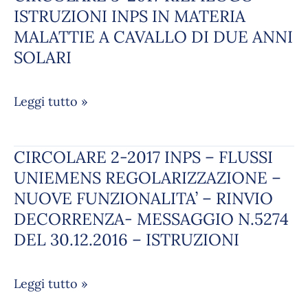
ISTRUZIONI
3-
ISTRUZIONI INPS IN MATERIA
E
2017
MALATTIE A CAVALLO DI DUE ANNI
DIRITTO
RIEPILOGO
SOLARI
DEL
ISTRUZIONI
LAVORO
INPS
Leggi tutto »
IN
MATERIA
MALATTIE
CIRCOLARE 2-2017 INPS – FLUSSI
CIRCOLARE
A
2-
UNIEMENS REGOLARIZZAZIONE –
CAVALLO
2017
NUOVE FUNZIONALITA’ – RINVIO
DI
INPS
DECORRENZA- MESSAGGIO N.5274
DUE
–
ANNI
DEL 30.12.2016 – ISTRUZIONI
FLUSSI
SOLARI
UNIEMENS
Leggi tutto »
REGOLARIZZAZIONE
–