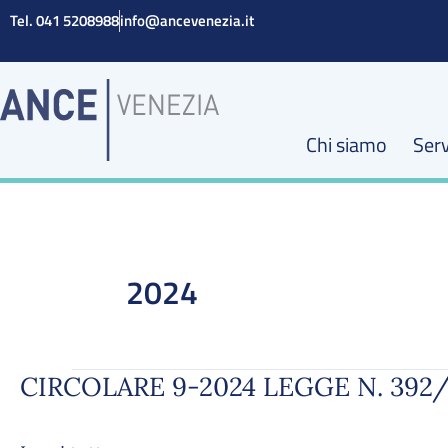
Vai
Tel. 041 5208988
info@ancevenezia.it
al
contenuto
Chi siamo
Serv
2024
CIRCOLARE 9-2024 LEGGE N. 39
CIRCOLARE
9-
2024