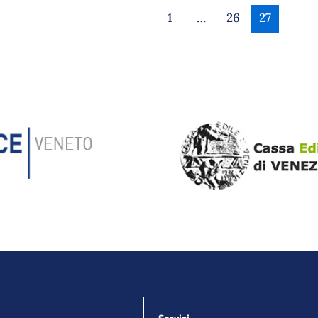
1
…
26
27