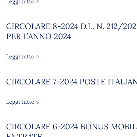
Leggi tutto »
LEGGE
N.
392/78
CIRCOLARE 8-2024 D.L. N. 212/2
CIRCOLARE
–
8-
PER L’ANNO 2024
EQUO
2024
CANONE
D.L.
AGGIORNAMENTO
Leggi tutto »
N.
ISTAT
212/2023
–
–
NOVEMBRE
CIRCOLARE 7-2024 POSTE ITALIAN
CIRCOLARE
“SALVA
2023
7-
SUPERBONUS”
2024
ANTICIPAZIONI
Leggi tutto »
POSTE
IN
ITALIANE
TEMA
–
DI
CIRCOLARE 6-2024 BONUS MOBILI
CIRCOLARE
CESSIONE
SUPERBONUS
6-
ENTRATE