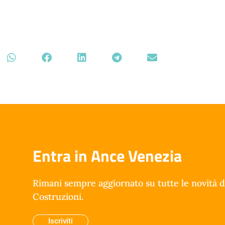
Entra in Ance Venezia
Rimani sempre aggiornato su tutte le novità d
Costruzioni.
Iscriviti