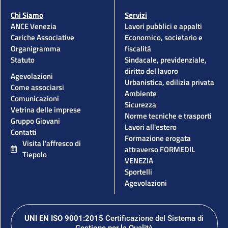
Chi Siamo
Servizi
ANCE Venezia
Lavori pubblici e appalti
Cariche Associative
Economico, societario e
Organigramma
fiscalità
Statuto
Sindacale, previdenziale,
diritto del lavoro
Agevolazioni
Urbanistica, edilizia privata
Come associarsi
Ambiente
Comunicazioni
Sicurezza
Vetrina delle imprese
Norme tecniche e trasporti
Gruppo Giovani
Lavori all'estero
Contatti
Formazione erogata
Visita l'affresco di
attraverso FORMEDIL
Tiepolo
VENEZIA
Sportelli
Agevolazioni
UNI EN ISO 9001:2015
Certificazione del Sistema di
Gestione per la Qualità