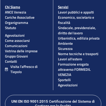
Chi Siamo
Servizi
ANCE Venezia
Lavori pubblici e appalti
Cariche Associative
Economico, societario e
Organigramma
fiscalità
Statuto
Sindacale, previdenziale,
diritto del lavoro
Agevolazioni
Urbanistica, edilizia privata
Come associarsi
Ambiente
Comunicazioni
Sicurezza
Vetrina delle imprese
Norme tecniche e trasporti
Gruppo Giovani
Lavori all'estero
Contatti
Formazione erogata
Visita l'affresco di
attraverso FORMEDIL
Tiepolo
VENEZIA
Sportelli
Agevolazioni
UNI EN ISO 9001:2015
Certificazione del Sistema di
Gestione per la Qualità