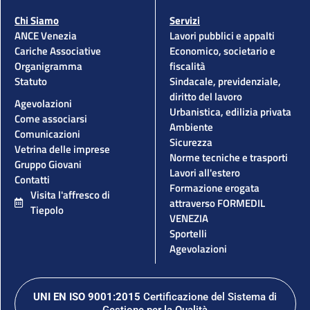
Chi Siamo
Servizi
ANCE Venezia
Lavori pubblici e appalti
Cariche Associative
Economico, societario e
Organigramma
fiscalità
Statuto
Sindacale, previdenziale,
diritto del lavoro
Agevolazioni
Urbanistica, edilizia privata
Come associarsi
Ambiente
Comunicazioni
Sicurezza
Vetrina delle imprese
Norme tecniche e trasporti
Gruppo Giovani
Lavori all'estero
Contatti
Formazione erogata
Visita l'affresco di
attraverso FORMEDIL
Tiepolo
VENEZIA
Sportelli
Agevolazioni
UNI EN ISO 9001:2015
Certificazione del Sistema di
Gestione per la Qualità