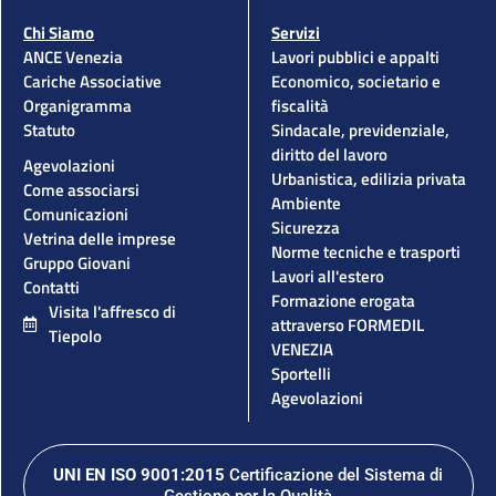
Chi Siamo
Servizi
ANCE Venezia
Lavori pubblici e appalti
Cariche Associative
Economico, societario e
Organigramma
fiscalità
Statuto
Sindacale, previdenziale,
diritto del lavoro
Agevolazioni
Urbanistica, edilizia privata
Come associarsi
Ambiente
Comunicazioni
Sicurezza
Vetrina delle imprese
Norme tecniche e trasporti
Gruppo Giovani
Lavori all'estero
Contatti
Formazione erogata
Visita l'affresco di
attraverso FORMEDIL
Tiepolo
VENEZIA
Sportelli
Agevolazioni
UNI EN ISO 9001:2015
Certificazione del Sistema di
Gestione per la Qualità