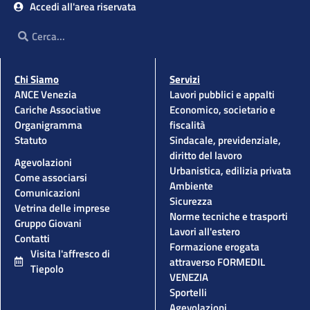
Accedi all'area riservata
Cerca
Cerca
Chi Siamo
Servizi
ANCE Venezia
Lavori pubblici e appalti
Cariche Associative
Economico, societario e
Organigramma
fiscalità
Statuto
Sindacale, previdenziale,
diritto del lavoro
Agevolazioni
Urbanistica, edilizia privata
Come associarsi
Ambiente
Comunicazioni
Sicurezza
Vetrina delle imprese
Norme tecniche e trasporti
Gruppo Giovani
Lavori all'estero
Contatti
Formazione erogata
Visita l'affresco di
attraverso FORMEDIL
Tiepolo
VENEZIA
Sportelli
Agevolazioni