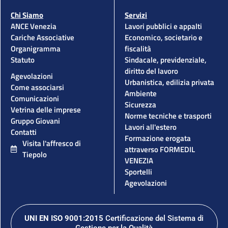
Chi Siamo
Servizi
ANCE Venezia
Lavori pubblici e appalti
Cariche Associative
Economico, societario e
Organigramma
fiscalità
Statuto
Sindacale, previdenziale,
diritto del lavoro
Agevolazioni
Urbanistica, edilizia privata
Come associarsi
Ambiente
Comunicazioni
Sicurezza
Vetrina delle imprese
Norme tecniche e trasporti
Gruppo Giovani
Lavori all'estero
Contatti
Formazione erogata
Visita l'affresco di
attraverso FORMEDIL
Tiepolo
VENEZIA
Sportelli
Agevolazioni
UNI EN ISO 9001:2015
Certificazione del Sistema di
Gestione per la Qualità