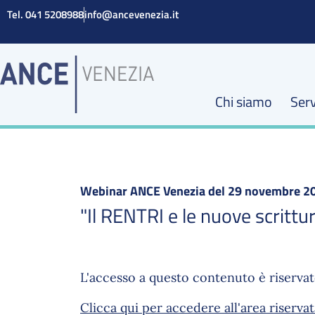
Vai
Tel. 041 5208988
info@ancevenezia.it
al
contenuto
Chi siamo
Serv
Webinar ANCE Venezia del 29 novembre 2
"Il RENTRI e le nuove scrittu
L'accesso a questo contenuto è riservato
Clicca qui per accedere all'area riservat