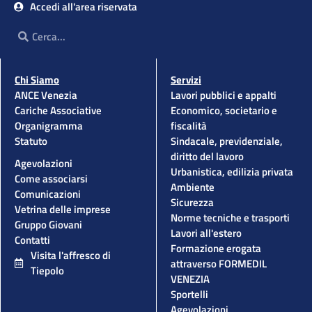
Accedi all'area riservata
Cerca
Cerca
Chi Siamo
Servizi
ANCE Venezia
Lavori pubblici e appalti
Cariche Associative
Economico, societario e
Organigramma
fiscalità
Statuto
Sindacale, previdenziale,
diritto del lavoro
Agevolazioni
Urbanistica, edilizia privata
Come associarsi
Ambiente
Comunicazioni
Sicurezza
Vetrina delle imprese
Norme tecniche e trasporti
Gruppo Giovani
Lavori all'estero
Contatti
Formazione erogata
Visita l'affresco di
attraverso FORMEDIL
Tiepolo
VENEZIA
Sportelli
Agevolazioni