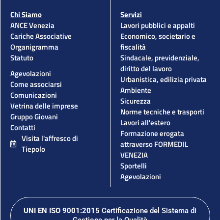
Chi Siamo
Servizi
ANCE Venezia
Lavori pubblici e appalti
Cariche Associative
Economico, societario e
Organigramma
fiscalità
Statuto
Sindacale, previdenziale,
diritto del lavoro
Agevolazioni
Urbanistica, edilizia privata
Come associarsi
Ambiente
Comunicazioni
Sicurezza
Vetrina delle imprese
Norme tecniche e trasporti
Gruppo Giovani
Lavori all'estero
Contatti
Formazione erogata
Visita l'affresco di
attraverso FORMEDIL
Tiepolo
VENEZIA
Sportelli
Agevolazioni
UNI EN ISO 9001:2015
Certificazione del Sistema di
Gestione per la Qualità