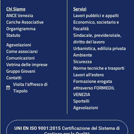
Chi Siamo
Servizi
ANCE Venezia
Lavori pubblici e appalti
Cariche Associative
Economico, societario e
Organigramma
fiscalità
Statuto
Sindacale, previdenziale,
diritto del lavoro
Agevolazioni
Urbanistica, edilizia privata
Come associarsi
Ambiente
Comunicazioni
Sicurezza
Vetrina delle imprese
Norme tecniche e trasporti
Gruppo Giovani
Lavori all'estero
Contatti
Formazione erogata
Visita l'affresco di
attraverso FORMEDIL
Tiepolo
VENEZIA
Sportelli
Agevolazioni
UNI EN ISO 9001:2015
Certificazione del Sistema di
Gestione per la Qualità