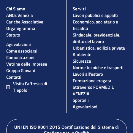
Chi Siamo
Servizi
ANCE Venezia
Lavori pubblici e appalti
Cariche Associative
Economico, societario e
Organigramma
fiscalità
Statuto
Sindacale, previdenziale,
diritto del lavoro
Agevolazioni
Urbanistica, edilizia privata
Come associarsi
Ambiente
Comunicazioni
Sicurezza
Vetrina delle imprese
Norme tecniche e trasporti
Gruppo Giovani
Lavori all'estero
Contatti
Formazione erogata
Visita l'affresco di
attraverso FORMEDIL
Tiepolo
VENEZIA
Sportelli
Agevolazioni
UNI EN ISO 9001:2015
Certificazione del Sistema di
Gestione per la Qualità