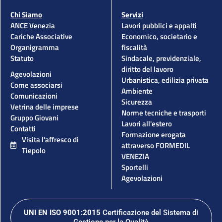
Chi Siamo
Servizi
ANCE Venezia
Lavori pubblici e appalti
Cariche Associative
Economico, societario e
Organigramma
fiscalità
Statuto
Sindacale, previdenziale,
diritto del lavoro
Agevolazioni
Urbanistica, edilizia privata
Come associarsi
Ambiente
Comunicazioni
Sicurezza
Vetrina delle imprese
Norme tecniche e trasporti
Gruppo Giovani
Lavori all'estero
Contatti
Formazione erogata
Visita l'affresco di
attraverso FORMEDIL
Tiepolo
VENEZIA
Sportelli
Agevolazioni
UNI EN ISO 9001:2015
Certificazione del Sistema di
Gestione per la Qualità