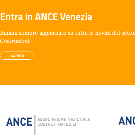
Entra in ANCE Venezia
Rimani sempre aggiornato su tutte le novità del setto
Costruzioni.
Iscriviti