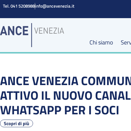
Vai
Tel. 041 5208988
info@ancevenezia.it
al
contenuto
Chi siamo
Serv
ANCE VENEZIA COMMUN
ATTIVO IL NUOVO CANA
WHATSAPP PER I SOCI
Scopri di più