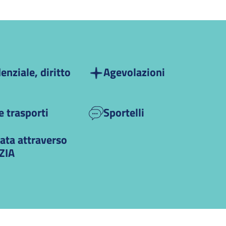
enziale, diritto
Agevolazioni
 trasporti
Sportelli
ata attraverso
ZIA