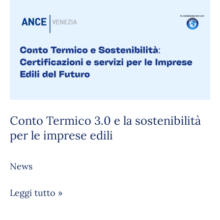
Conto
Termico
3.0
e
la
sostenibilità
per
le
imprese
Conto Termico 3.0 e la sostenibilità
edili
per le imprese edili
News
Leggi tutto »