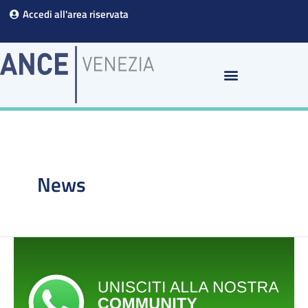
Vai
Accedi all'area riservata
al
contenuto
News
ANCE
VENEZIA
COMMUNITY:
ATTIVO