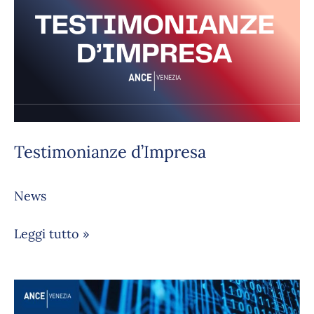
d’Impresa
Testimonianze d’Impresa
News
Leggi tutto »
Rilascio
dispositivi