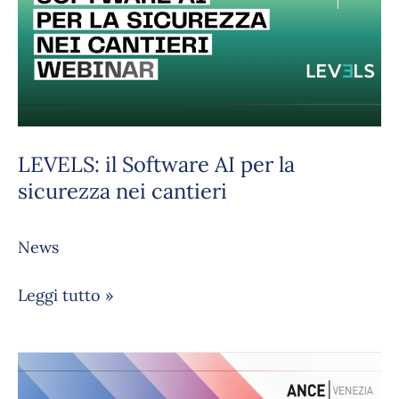
Software
AI
per
la
sicurezza
nei
cantieri
LEVELS: il Software AI per la
sicurezza nei cantieri
News
Leggi tutto »
Pillar:
la