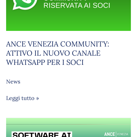
IL
NUOVO
CANALE
WHATSAPP
PER
ANCE VENEZIA COMMUNITY:
I
ATTIVO IL NUOVO CANALE
SOCI
WHATSAPP PER I SOCI
News
Leggi tutto »
LEVELS:
il